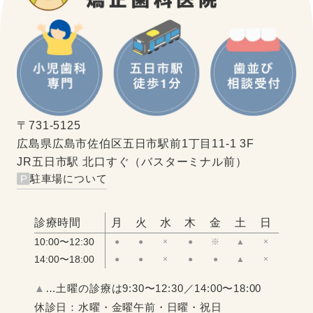
〒731-5125
広島県広島市佐伯区五日市駅前1丁目11-1 3F
JR五日市駅 北口すぐ（バスターミナル前）
駐車場について
診療時間
月
火
水
木
金
土
日
10:00〜12:30
●
●
×
●
※
▲
×
14:00〜18:00
●
●
×
●
●
▲
×
▲
…土曜の診療は9:30〜12:30／14:00〜18:00
休診日：水曜・金曜午前・日曜・祝日