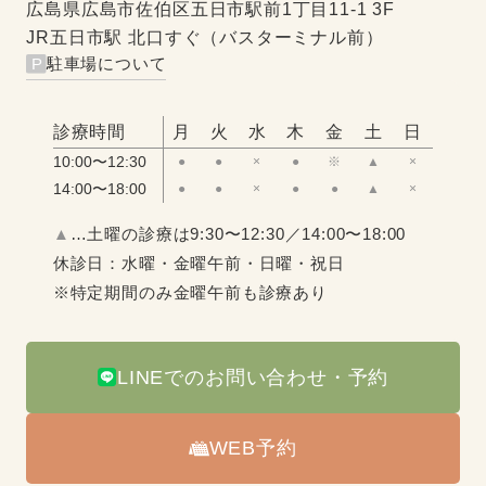
広島県広島市佐伯区五日市駅前1丁目11-1 3F
JR五日市駅 北口すぐ（バスターミナル前）
駐車場について
診療時間
月
火
水
木
金
土
日
10:00〜12:30
●
●
×
●
※
▲
×
14:00〜18:00
●
●
×
●
●
▲
×
▲
…土曜の診療は9:30〜12:30／14:00〜18:00
休診日：水曜・金曜午前・日曜・祝日
※特定期間のみ金曜午前も診療あり
LINEでのお問い合わせ・予約
WEB予約